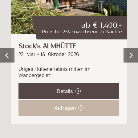
,-
ab € 1.400,-
hte
Preis für 2-4 Erwachsene /7 Nächte
Stock's ALMHÜTTE
22. Mai - 18. Oktober 2026
1
Uriges Hüttenerlebnis mitten im
M
Wandergebiet:
g
u
z
Details
F
Anfragen